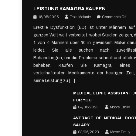
LEISTUNG KAMAGRA KAUFEN
on
15/05/2025
Troia Melanie
Comments Off
Waru
Erektile Dysfunktion (ED) ist unter Männern auf
Männ
ganzen Welt weit verbreitet, wobei Studien zeigen, 
für
eine
1 von 4 Männern über 40 in gewissem Maße daru
besse
leidet. Sie alle suchen nach zuverlässi
Leist
Behandlungen, um die Probleme schnell und effekti
Kama
beheben. Kaufen Sie Kamagra, eines 
kaufe
vorteilhaftesten Medikamente der heutigen Zeit
seine Leistung zu […]
MEDICAL CLINIC ASSISTANT 
FOR YOU
04/06/2023
Moore Emily
AVERAGE OF MEDICAL DOC
SALARY
03/06/2023
Moore Emily