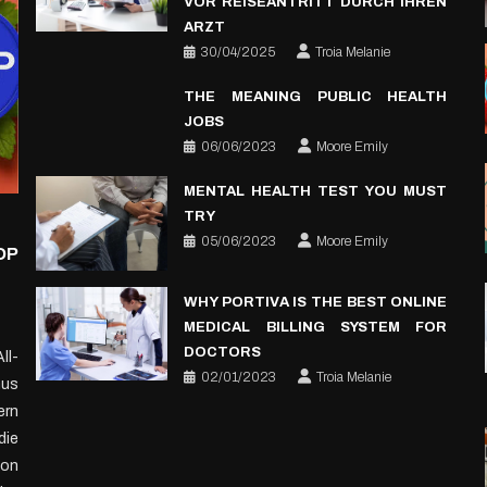
VOR REISEANTRITT DURCH IHREN
ARZT
30/04/2025
Troia Melanie
THE MEANING PUBLIC HEALTH
JOBS
06/06/2023
Moore Emily
MENTAL HEALTH TEST YOU MUST
TRY
05/06/2023
Moore Emily
OP
WHY PORTIVA IS THE BEST ONLINE
MEDICAL BILLING SYSTEM FOR
DOCTORS
ll-
02/01/2023
Troia Melanie
nus
ern
die
uteln
ion