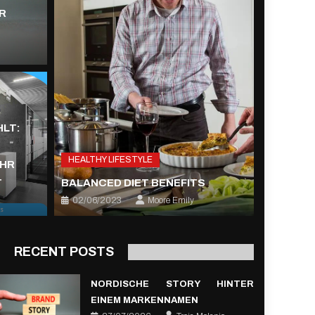
R
HLT:
HEALTHY LIFESTYLE
IHR
T
BALANCED DIET BENEFITS
02/06/2023
Moore Emily
RECENT POSTS
NORDISCHE STORY HINTER
EINEM MARKENNAMEN