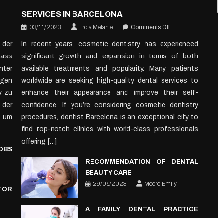
SERVICES IN BARCELONA
on
03/11/2023
Troia Melanie
Comments Off
m
Discover
 der
In recent years, cosmetic dentistry has experienced
er
Premier
dass
significant growth and expansion in terms of both
Cosmetic
Dentistry
nter
available treatments and popularity. Many patients
re
Services
gen
worldwide are seeking high-quality dental services to
ung
in
v zu
enhance their appearance and improve their self-
gra
Barcelona
der
confidence. If you’re considering cosmetic dentistry
n
, um
procedures, dentist Barcelona is an exceptional city to
find top-notch clinics with world-class professionals
offering […]
JOBS
RECOMMENDATION OF DENTAL
BEAUTY CARE
29/05/2023
Moore Emily
TOR
A FAMILY DENTAL PRACTICE