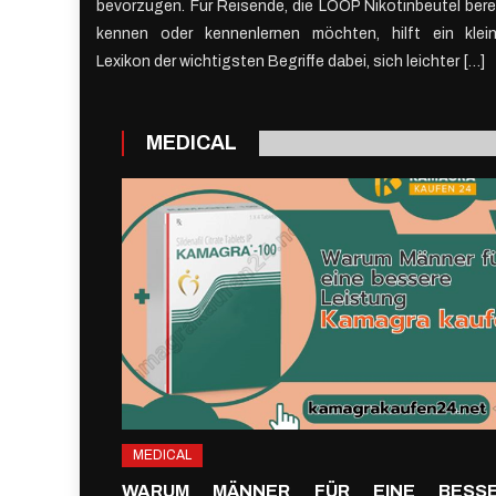
bevorzugen. Für Reisende, die LOOP Nikotinbeutel bere
Unterweg
kennen oder kennenlernen möchten, hilft ein klei
Lexikon der wichtigsten Begriffe dabei, sich leichter […]
MEDICAL
MEDICAL
WARUM MÄNNER FÜR EINE BESS