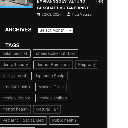
EMPFANGSGESTALTUNG IHR
GESCHÄFT VORANBRINGT
22/03/2024
Troia Melanie
ARCHIVES
Archives
TAGS
balanced diet
cheesecake nutrition
dental beauty
dentist Barcelona
Empfang
family dental
Japanese Scalp
lifestyle habits
Medical Clinic
medical doctor
medical scribes
mental health
Natural Hair
Pediatric Hospital Bed
Public health