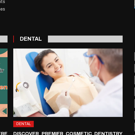
its
s
nes
DENTAL
DENTAL
ERE
DISCOVER PREMIER COSMETIC DENTISTRY