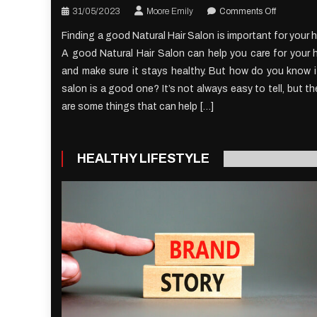
on
31/05/2023
Moore Emily
Comments Off
Natural
Finding a good Natural Hair Salon is important for your ha
Hair
A good Natural Hair Salon can help you care for your h
Salon
Recomme
and make sure it stays healthy. But how do you know i
salon is a good one? It’s not always easy to tell, but th
are some things that can help […]
HEALTHY LIFESTYLE