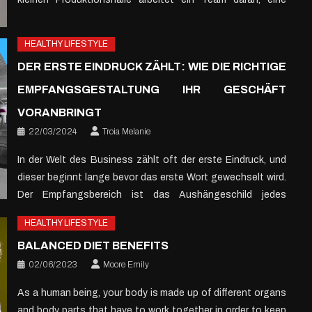
traditionelle schwedische Tabakkultur in eine moderne
Markenwelt zu übersetzen. Aus genau dieser Atmosphäre
HEALTHY LIFESTYLE
heraus entsteht Anfang der 2000er Jahre die Marke Skruf,
DER ERSTE EINDRUCK ZÄHLT: WIE DIE RICHTIGE
die heute weit über Schweden hinaus bekannt ist. Von
Sävsjö […]
EMPFANGSGESTALTUNG IHR GESCHÄFT
VORANBRINGT
22/03/2024
Troia Melanie
In der Welt des Business zählt oft der erste Eindruck, und
dieser beginnt lange bevor das erste Wort gewechselt wird.
Der Empfangsbereich ist das Aushängeschild jedes
Unternehmens, der Ort, an dem Besucher, Kunden und
HEALTHY LIFESTYLE
Mitarbeiter täglich ihre ersten Erfahrungen mit Ihrer Marke
BALANCED DIET BENEFITS
machen. Eine ansprechende, funktionale Gestaltung dieses
Raumes ist daher kein Luxus, sondern eine […]
02/06/2023
Moore Emily
As a human being, your body is made up of different organs
and body parts that have to work together in order to keep