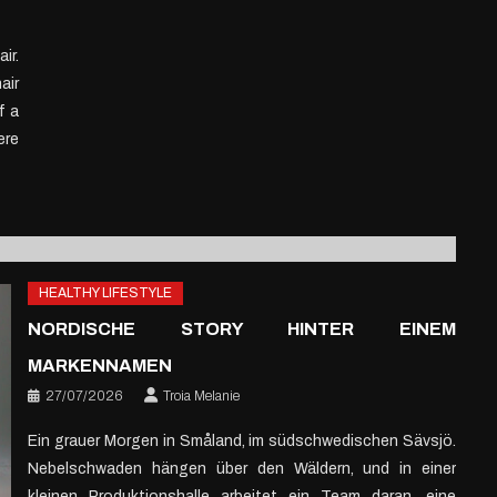
ir.
air
ndation
f a
ere
HEALTHY LIFESTYLE
NORDISCHE STORY HINTER EINEM
MARKENNAMEN
27/07/2026
Troia Melanie
Ein grauer Morgen in Småland, im südschwedischen Sävsjö.
Nebelschwaden hängen über den Wäldern, und in einer
kleinen Produktionshalle arbeitet ein Team daran, eine