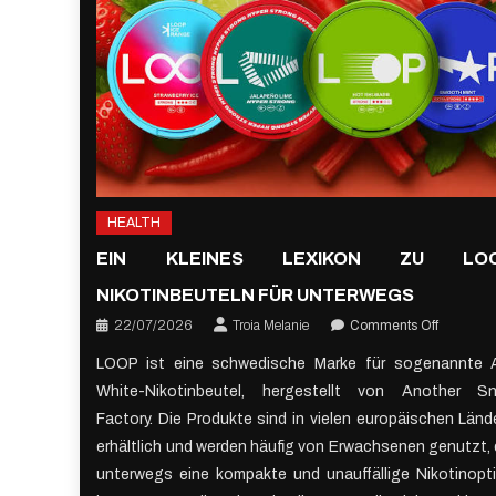
HEALTH
EIN KLEINES LEXIKON ZU LO
NIKOTINBEUTELN FÜR UNTERWEGS
on
22/07/2026
Troia Melanie
Comments Off
Ein
LOOP ist eine schwedische Marke für sogenannte A
Kleines
White-Nikotinbeutel, hergestellt von Another S
Lexikon
zu
Factory. Die Produkte sind in vielen europäischen Länd
LOOP
erhältlich und werden häufig von Erwachsenen genutzt, 
Nikotinbe
unterwegs eine kompakte und unauffällige Nikotinopt
für