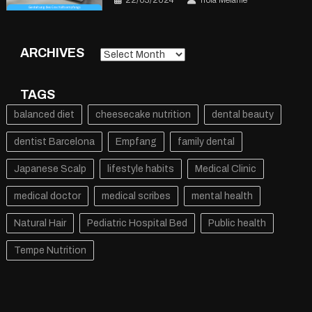
ARCHIVES
Archives
TAGS
balanced diet
cheesecake nutrition
dental beauty
dentist Barcelona
Empfang
family dental
Japanese Scalp
lifestyle habits
Medical Clinic
medical doctor
medical scribes
mental health
Natural Hair
Pediatric Hospital Bed
Public health
Tempe Nutrition